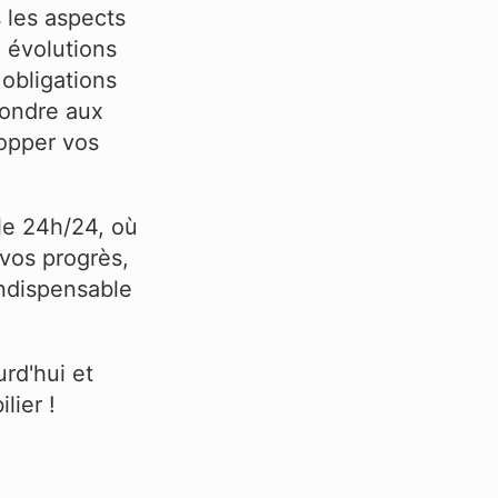
 les aspects
x évolutions
 obligations
pondre aux
lopper vos
le 24h/24, où
vos progrès,
indispensable
rd'hui et
ier !