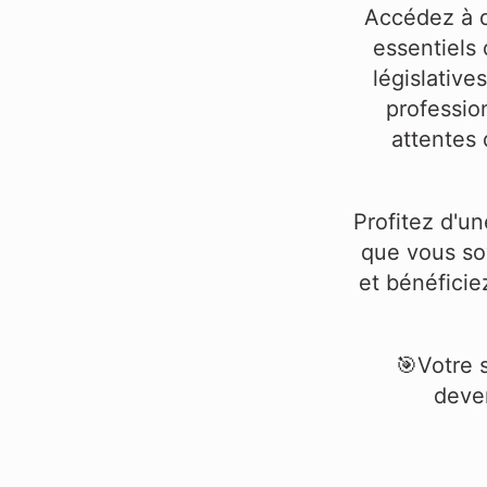
Accédez à d
essentiels 
législative
professio
attentes 
Profitez d'u
que vous so
et bénéficie
🎯Votre 
deve